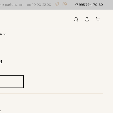
м работы: пн. - вс. 10:00-22:00
+7 995 794-70-80
А
а
л