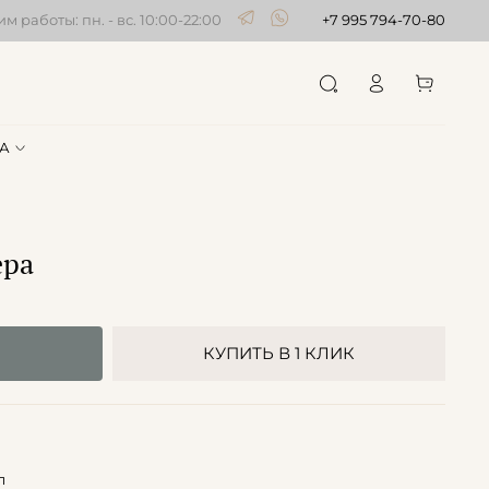
м работы: пн. - вс. 10:00-22:00
+7 995 794-70-80
А
ера
КУПИТЬ В 1 КЛИК
л