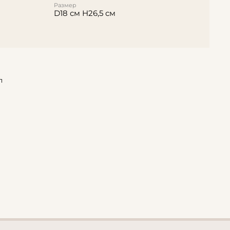
Размер
D18 см H26,5 см
л